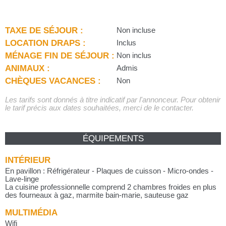
TAXE DE SÉJOUR :
Non incluse
LOCATION DRAPS :
Inclus
MÉNAGE FIN DE SÉJOUR :
Non inclus
ANIMAUX :
Admis
CHÈQUES VACANCES :
Non
Les tarifs sont donnés à titre indicatif par l'annonceur. Pour obtenir
le tarif précis aux dates souhaitées, merci de le contacter.
ÉQUIPEMENTS
INTÉRIEUR
En pavillon : Réfrigérateur - Plaques de cuisson - Micro-ondes -
Lave-linge
La cuisine professionnelle comprend 2 chambres froides en plus
des fourneaux à gaz, marmite bain-marie, sauteuse gaz
MULTIMÉDIA
Wifi