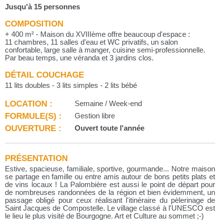
Jusqu'à 15 personnes
COMPOSITION
+ 400 m² - Maison du XVIIIème offre beaucoup d'espace :
11 chambres, 11 salles d'eau et WC privatifs, un salon
confortable, large salle à manger, cuisine semi-professionnelle.
Par beau temps, une véranda et 3 jardins clos.
DÉTAIL COUCHAGE
11 lits doubles - 3 lits simples - 2 lits bébé
LOCATION :
Semaine / Week-end
FORMULE(S) :
Gestion libre
OUVERTURE :
Ouvert toute l'année
PRÉSENTATION
Estive, spacieuse, familiale, sportive, gourmande... Notre maison
se partage en famille ou entre amis autour de bons petits plats et
de vins locaux ! La Palombière est aussi le point de départ pour
de nombreuses randonnées de la région et bien évidemment, un
passage obligé pour ceux réalisant l'itinéraire du pèlerinage de
Saint Jacques de Compostelle. Le village classé à l'UNESCO est
le lieu le plus visité de Bourgogne. Art et Culture au sommet ;-)