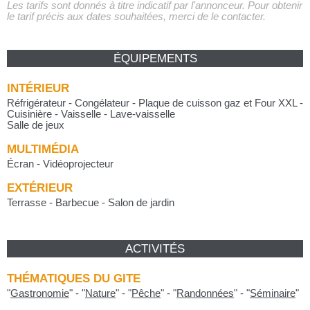
Les tarifs sont donnés à titre indicatif par l'annonceur. Pour obtenir
le tarif précis aux dates souhaitées, merci de le contacter.
ÉQUIPEMENTS
INTÉRIEUR
Réfrigérateur - Congélateur - Plaque de cuisson gaz et Four XXL -
Cuisinière - Vaisselle - Lave-vaisselle
Salle de jeux
MULTIMÉDIA
Écran - Vidéoprojecteur
EXTÉRIEUR
Terrasse - Barbecue - Salon de jardin
ACTIVITÉS
THÉMATIQUES DU GITE
"
Gastronomie
"
-
"
Nature
"
-
"
Pêche
"
-
"
Randonnées
"
-
"
Séminaire
"