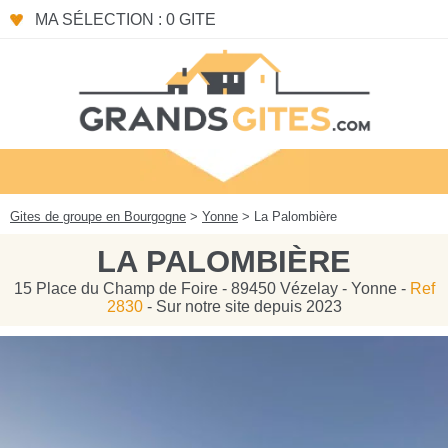
Panneau de gestion des cookies
MA SÉLECTION : 0 GITE
Gites de groupe en Bourgogne
>
Yonne
> La Palombière
LA PALOMBIÈRE
15 Place du Champ de Foire - 89450 Vézelay - Yonne -
Ref
2830
- Sur notre site depuis 2023