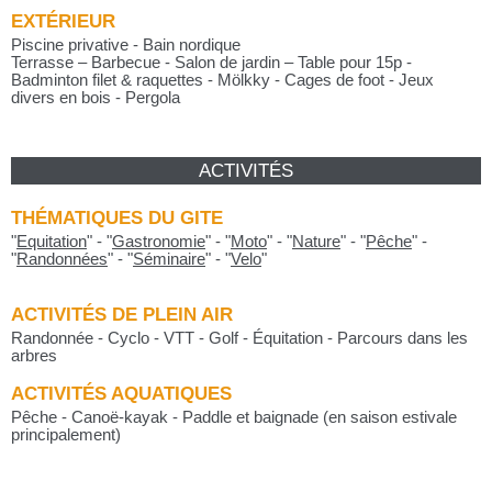
EXTÉRIEUR
Piscine privative - Bain nordique
Terrasse – Barbecue - Salon de jardin – Table pour 15p -
Badminton filet & raquettes - Mölkky - Cages de foot - Jeux
divers en bois - Pergola
ACTIVITÉS
THÉMATIQUES DU GITE
"
Equitation
"
-
"
Gastronomie
"
-
"
Moto
"
-
"
Nature
"
-
"
Pêche
"
-
"
Randonnées
"
-
"
Séminaire
"
-
"
Velo
"
ACTIVITÉS DE PLEIN AIR
Randonnée - Cyclo - VTT - Golf - Équitation - Parcours dans les
arbres
ACTIVITÉS AQUATIQUES
Pêche - Canoë-kayak - Paddle et baignade (en saison estivale
principalement)