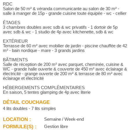
RDC
Salon de 50 m² & véranda communicante au salon de 30 m² -
salle à manger de 15p - grande cuisine toute équipée - wc - cellier
ÉTAGES
3 chambres doubles avec sdb & wc privatifs - 1 dortoir de 5p
avec sdb & wc - 1 studio de 4p avec kitchenette, sdb & wc
EXTÉRIEUR
Terrasse de 60 m² avec mobilier de jardin - piscine chauffée de 42
m² - bain nordique - mare - 3 grands jardins
BÂTIMENTS
Salle de réception de 200 m² avec parquet, cheminée, cuisine &
WC - grande halle ouverte & couverte de 450 m² avec éclairage &
électricité - grange ouverte de 200 m² & terrasse de 80 m² avec
éclairage et électricité
HÉBERGEMENTS COMPLÉMENTAIRES
En saison, 5 tentes glamping de 4p avec literie
DÉTAIL COUCHAGE
4 lits doubles - 7 lits simples
LOCATION :
Semaine / Week-end
FORMULE(S) :
Gestion libre