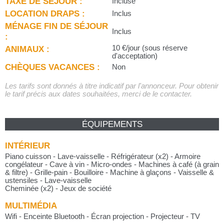
TAXE DE SÉJOUR :
Incluse
LOCATION DRAPS :
Inclus
MÉNAGE FIN DE SÉJOUR
Inclus
:
ANIMAUX :
10 €/jour (sous réserve
d'acceptation)
CHÈQUES VACANCES :
Non
Les tarifs sont donnés à titre indicatif par l'annonceur. Pour obtenir
le tarif précis aux dates souhaitées, merci de le contacter.
ÉQUIPEMENTS
INTÉRIEUR
Piano cuisson - Lave-vaisselle - Réfrigérateur (x2) - Armoire
congélateur - Cave à vin - Micro-ondes - Machines à café (à grain
& filtre) - Grille-pain - Bouilloire - Machine à glaçons - Vaisselle &
ustensiles - Lave-vaisselle
Cheminée (x2) - Jeux de société
MULTIMÉDIA
Wifi - Enceinte Bluetooth - Écran projection - Projecteur - TV