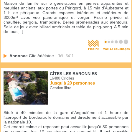
Maison de famille sur 5 générations en pierres apparentes et
meubles anciens, aux portes du Périgord, à 15 min d'Aubeterre et
1 h de périgueux. Grands espaces intérieurs et extérieurs de
3000m² avec vue panoramique et verger. Piscine privée et
chauffée, pergola, trampoline. Belles promenades aux alentours.
Salle de jeux avec billard américain et table de ping-pong. A 5 min
de tous[...]
Piscine
Max 12 couchages
Annonce
Gite Adélaïde
- Réf. 3411
GÎTES LES BARONNIES
16480 Oriolles
Jusqu'à 20 personnes
Gestion libre
Situé à 40 minutes de la gare d'Angoulême et 1 heure de
l'aéroport de Bordeaux le domaine est directement accessible par
la nationale 10.
Cet endroit calme et reposant peut accueillir jusqu'à 30 personnes
en comptant les 10 couchages en canapé-lit. Il est possible