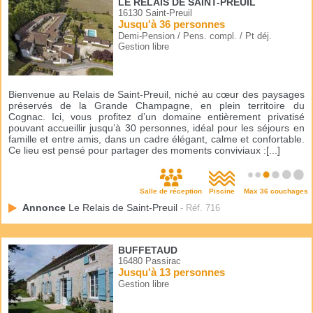
LE RELAIS DE SAINT-PREUIL
16130 Saint-Preuil
Jusqu'à 36 personnes
Demi-Pension / Pens. compl. / Pt déj.
Gestion libre
Bienvenue au Relais de Saint-Preuil, niché au cœur des paysages
préservés de la Grande Champagne, en plein territoire du
Cognac. Ici, vous profitez d’un domaine entièrement privatisé
pouvant accueillir jusqu’à 30 personnes, idéal pour les séjours en
famille et entre amis, dans un cadre élégant, calme et confortable.
Ce lieu est pensé pour partager des moments conviviaux :[...]
Salle de réception
Piscine
Max 36 couchages
Annonce
Le Relais de Saint-Preuil
- Réf. 716
BUFFETAUD
16480 Passirac
Jusqu'à 13 personnes
Gestion libre