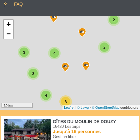
FAQ
2
+
−
2
3
4
3
4
8
30 km
Leaflet
|
© Jawg
-
© OpenStreetMap
contributors
GÎTES DU MOULIN DE DOUZY
16420 Lesterps
Jusqu'à 18 personnes
Gestion libre