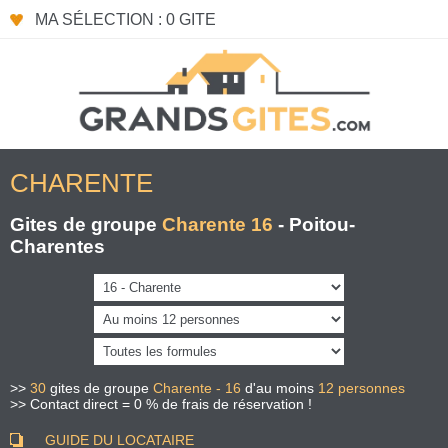
Panneau de gestion des cookies
MA SÉLECTION : 0 GITE
CHARENTE
Gites de groupe
Charente 16
- Poitou-
Charentes
>>
30
gites de groupe
Charente - 16
d'au moins
12 personnes
>> Contact direct = 0 % de frais de réservation !
GUIDE DU LOCATAIRE