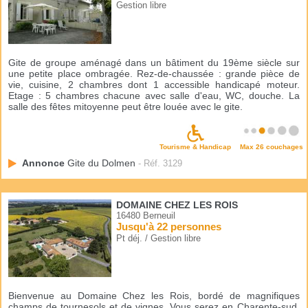
Gestion libre
Gite de groupe aménagé dans un bâtiment du 19ème siècle sur
une petite place ombragée. Rez-de-chaussée : grande pièce de
vie, cuisine, 2 chambres dont 1 accessible handicapé moteur.
Etage : 5 chambres chacune avec salle d'eau, WC, douche. La
salle des fêtes mitoyenne peut être louée avec le gite.
Tourisme & Handicap
Max 26 couchages
Annonce
Gite du Dolmen
- Réf. 3129
DOMAINE CHEZ LES ROIS
16480 Berneuil
Jusqu'à 22 personnes
Pt déj. / Gestion libre
Bienvenue au Domaine Chez les Rois, bordé de magnifiques
champs de tournesols et de vignes. Vous serez en Charente-sud,