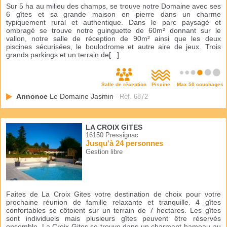
Sur 5 ha au milieu des champs, se trouve notre Domaine avec ses
6 gîtes et sa grande maison en pierre dans un charme
typiquement rural et authentique. Dans le parc paysagé et
ombragé se trouve notre guinguette de 60m² donnant sur le
vallon, notre salle de réception de 90m² ainsi que les deux
piscines sécurisées, le boulodrome et autre aire de jeux. Trois
grands parkings et un terrain de[...]
Salle de réception
Piscine
Max 50 couchages
Annonce
Le Domaine Jasmin
- Réf. 6872
LA CROIX GITES
16150 Pressignac
Jusqu'à 24 personnes
Gestion libre
Faites de La Croix Gites votre destination de choix pour votre
prochaine réunion de famille relaxante et tranquille. 4 gîtes
confortables se côtoient sur un terrain de 7 hectares. Les gîtes
sont individuels mais plusieurs gîtes peuvent être réservés
ensemble. La Croix Gites se trouve dans un charmant hameau au