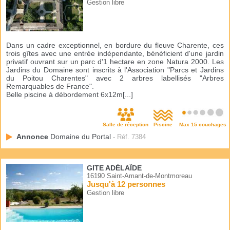
Gestion libre
Dans un cadre exceptionnel, en bordure du fleuve Charente, ces
trois gîtes avec une entrée indépendante, bénéficient d'une jardin
privatif ouvrant sur un parc d'1 hectare en zone Natura 2000. Les
Jardins du Domaine sont inscrits à l'Association "Parcs et Jardins
du Poitou Charentes" avec 2 arbres labellisés "Arbres
Remarquables de France".
Belle piscine à débordement 6x12m[...]
Salle de réception
Piscine
Max 15 couchages
Annonce
Domaine du Portal
- Réf. 7384
GITE ADÉLAÏDE
16190 Saint-Amant-de-Montmoreau
Jusqu'à 12 personnes
Gestion libre