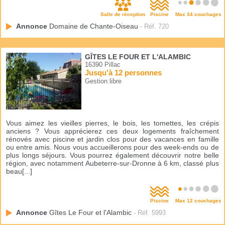
Salle de réception
Piscine
Max 34 couchages
Annonce
Domaine de Chante-Oiseau
- Réf. 720
GÎTES LE FOUR ET L'ALAMBIC
16390 Pillac
Jusqu'à 12 personnes
Gestion libre
Vous aimez les vieilles pierres, le bois, les tomettes, les crépis
anciens ? Vous apprécierez ces deux logements fraîchement
rénovés avec piscine et jardin clos pour des vacances en famille
ou entre amis. Nous vous accueillerons pour des week-ends ou de
plus longs séjours. Vous pourrez également découvrir notre belle
région, avec notamment Aubeterre-sur-Dronne à 6 km, classé plus
beau[...]
Piscine
Max 12 couchages
Annonce
Gîtes Le Four et l'Alambic
- Réf. 5993