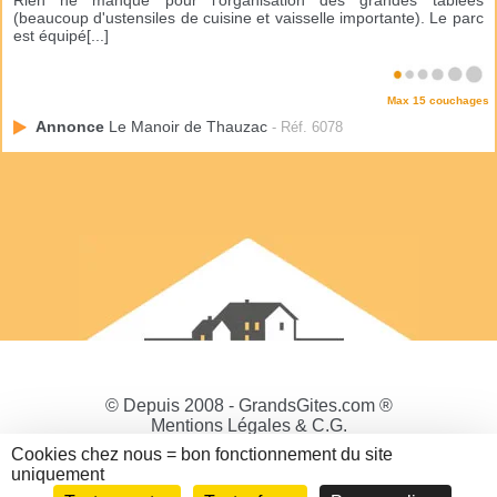
Rien ne manque pour l'organisation des grandes tablées
(beaucoup d'ustensiles de cuisine et vaisselle importante). Le parc
est équipé[...]
Max 15 couchages
Annonce
Le Manoir de Thauzac
- Réf. 6078
© Depuis 2008 - GrandsGites.com ®
Mentions Légales & C.G.
Politique de Confidentialité
Cookies chez nous = bon fonctionnement du site
Gestion des cookies
uniquement