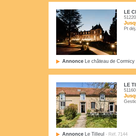
LE 
51220
Jusq
Pt déj
Annonce
Le château de Cormicy
LE T
51160
Jusq
Gestio
Annonce
Le Tilleul
- Réf. 7144