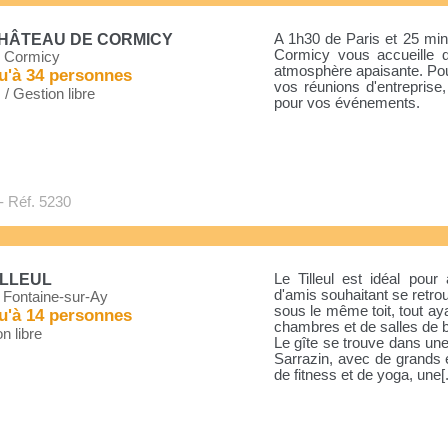
CHÂTEAU DE CORMICY
A 1h30 de Paris et 25 min
Cormicy vous accueille 
 Cormicy
atmosphère apaisante. Pou
u'à 34 personnes
vos réunions d'entreprise,
. / Gestion libre
pour vos événements.
- Réf. 5230
ILLEUL
Le Tilleul est idéal pour
d'amis souhaitant se retr
 Fontaine-sur-Ay
sous le même toit, tout ay
u'à 14 personnes
chambres et de salles de b
n libre
Le gîte se trouve dans u
Sarrazin, avec de grands 
de fitness et de yoga, une[.