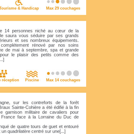
Tourisme & Handicap
Max 29 couchages
de 14 personnes niché au cœur de la
e saura vous séduire par ses grands
térieurs et ses nombreux équipements.
 complétement rénové par nos soins
ffée de mai à septembre, spa et grande
pour le plaisir des petits comme des
..]
e réception
Piscine
Max 14 couchages
ne, sur les contreforts de la forêt
raux Sainte-Cohière a été édifié à la fin
garnison militaire de cavaliers pour
France face à la Lorraine du Duc de
anqué de quatre tours de guet et entouré
un quadrilatère centré sur une[...]