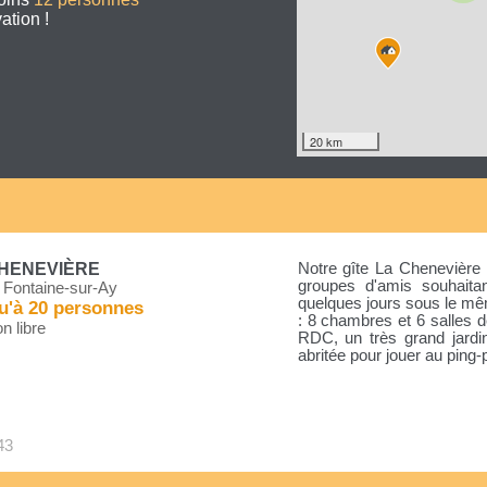
ation !
20 km
CHENEVIÈRE
Notre gîte La Chenevière 
groupes d'amis souhaita
 Fontaine-sur-Ay
quelques jours sous le mêm
u'à 20 personnes
: 8 chambres et 6 salles
n libre
RDC, un très grand jardin
abritée pour jouer au ping-
43