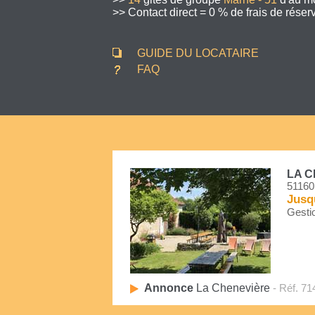
>> Contact direct = 0 % de frais de réserv
GUIDE DU LOCATAIRE
FAQ
LA 
51160
Jusq
Gestio
Annonce
La Chenevière
- Réf. 71