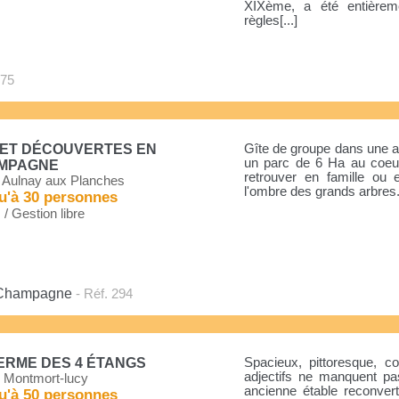
XIXème, a été entièrem
règles[...]
475
 ET DÉCOUVERTES EN
Gîte de groupe dans une a
un parc de 6 Ha au coeu
MPAGNE
retrouver en famille ou 
 Aulnay aux Planches
l'ombre des grands arbres
u'à 30 personnes
. / Gestion libre
n Champagne
- Réf. 294
ERME DES 4 ÉTANGS
Spacieux, pittoresque, co
adjectifs ne manquent pa
 Montmort-lucy
ancienne étable reconvert
u'à 50 personnes