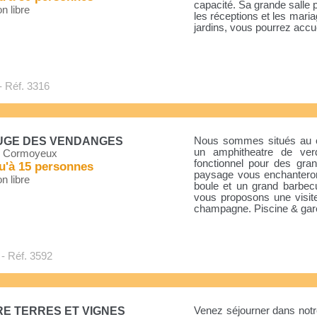
capacité. Sa grande sall
n libre
les réceptions et les mari
jardins, vous pourrez accu
- Réf. 3316
UGE DES VENDANGES
Nous sommes situés au 
un amphitheatre de ver
 Cormoyeux
fonctionnel pour des gra
u'à 15 personnes
paysage vous enchanteront
n libre
boule et un grand barbe
vous proposons une visit
champagne. Piscine & gare[
- Réf. 3592
E TERRES ET VIGNES
Venez séjourner dans notr