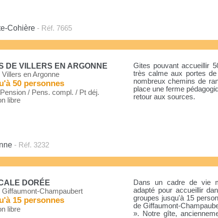
te-Cohière
- Réf. 7665
S DE VILLERS EN ARGONNE
Gites pouvant accueillir 5
très calme aux portes de 
 Villers en Argonne
nombreux chemins de rando
u'à 50 personnes
place une ferme pédagogiq
ension / Pens. compl. / Pt déj.
retour aux sources.
n libre
onne
- Réf. 3232
SCALE DORÉE
Dans un cadre de vie ma
adapté pour accueillir d
 Giffaumont-Champaubert
groupes jusqu'à 15 personn
u'à 15 personnes
de Giffaumont-Champaubert
n libre
». Notre gîte, ancienne