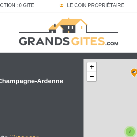
TION : 0 GITE
LE COIN PROPRIÉTAIRE
+
−
Champagne-Ardenne
3
oins
12 personnes