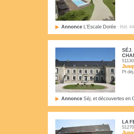
Annonce
L'Escale Dorée
- Réf. 4
SÉJ.
CHA
51130
Jusq
Pt déj
Annonce
Séj. et découvertes e
LA F
51270
Jusq