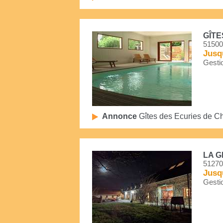
GÎTE
51500
Jusq
Gestio
Annonce
Gîtes des Ecuries de 
LA G
51270
Jusq
Gestio