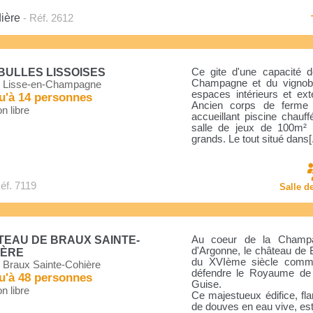
ière
- Réf. 2612
BULLES LISSOISES
Ce gite d'une capacité 
Champagne et du vignobl
 Lisse-en-Champagne
espaces intérieurs et ex
u'à 14 personnes
Ancien corps de ferme
n libre
accueillant piscine chau
salle de jeux de 100m² 
grands. Le tout situé dans[.
éf. 7119
Salle d
EAU DE BRAUX SAINTE-
Au coeur de la Champag
d'Argonne, le château de B
IÈRE
du XVIème siècle comme 
 Braux Sainte-Cohière
défendre le Royaume de 
u'à 48 personnes
Guise.
n libre
Ce majestueux édifice, fl
de douves en eau vive, est 