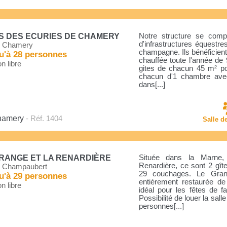
S DES ECURIES DE CHAMERY
Notre structure se com
d'infrastructures équestr
 Chamery
champagne. Ils bénéficient
u'à 28 personnes
chauffée toute l'année de
n libre
gites de chacun 45 m² po
chacun d'1 chambre avec
dans[...]
Chamery
- Réf. 1404
Salle d
RANGE ET LA RENARDIÈRE
Située dans la Marne
Renardière, ce sont 2 gît
 Champaubert
29 couchages. Le Gra
u'à 29 personnes
entièrement restaurée de 
n libre
idéal pour les fêtes de f
Possibilité de louer la sa
personnes[...]