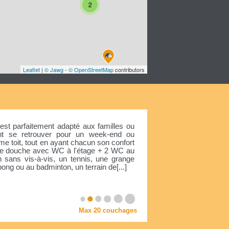
2
Leaflet
|
© Jawg
-
© OpenStreetMap
contributors
est parfaitement adapté aux familles ou
nt se retrouver pour un week-end ou
e toit, tout en ayant chacun son confort
 de douche avec WC à l'étage + 2 WC au
 sans vis-à-vis, un tennis, une grange
pong ou au badminton, un terrain de[...]
Max 20 couchages