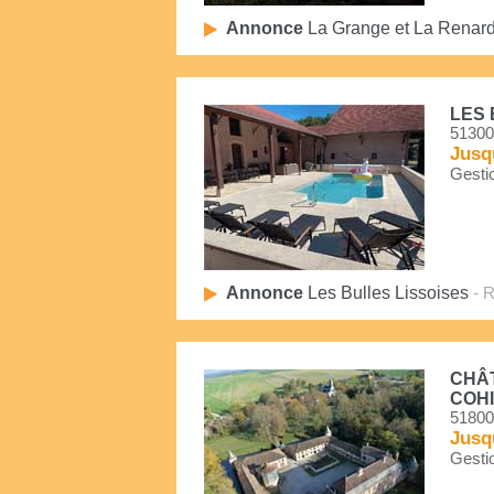
Annonce
La Grange et La Renard
LES 
51300
Jusq
Gestio
Annonce
Les Bulles Lissoises
- R
CHÂT
COH
51800
Jusq
Gestio