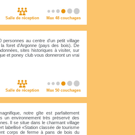
Salle de réception
Max 48 couchages
0 personnes au centre d'un petit village
la foret d'Argonne (pays des bois). De
nnées, sites historiques à visiter, sur
ue et poney club vous donneront un vrai
Salle de réception
Max 50 couchages
gnifique, notre gîte est parfaitement
ans un environnement très préservé des
es. Il se situe dans le charmant village
 labellisé «Station classée de tourisme
ment corps de ferme à pans de bois du