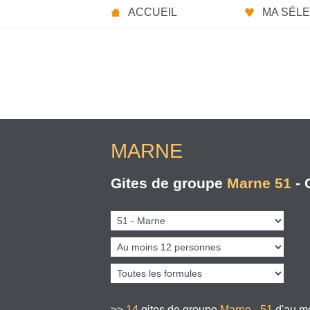
Panneau de gestion des cookies
ACCUEIL
MA SÉLEC
MARNE
Gites de groupe
Marne 51
- 
>>
14
gites de groupe
Marne - 51
d'au m