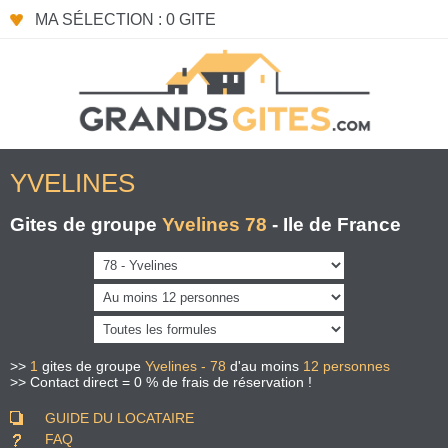
Panneau de gestion des cookies
MA SÉLECTION : 0 GITE
YVELINES
Gites de groupe
Yvelines 78
- Ile de France
>>
1
gites de groupe
Yvelines - 78
d'au moins
12 personnes
>> Contact direct = 0 % de frais de réservation !
GUIDE DU LOCATAIRE
FAQ