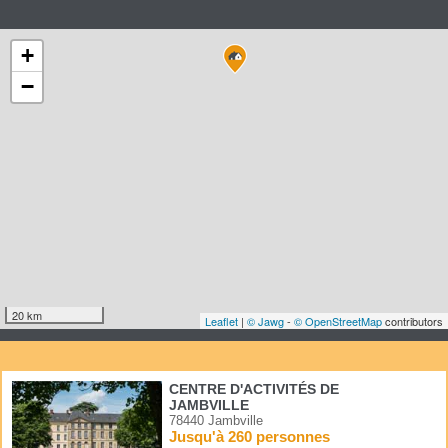
+
−
20 km
Leaflet
|
© Jawg
-
© OpenStreetMap
contributors
CENTRE D'ACTIVITÉS DE
JAMBVILLE
78440 Jambville
Jusqu'à 260 personnes