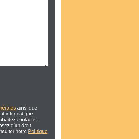
nérales
ainsi que
ent informatique
haitez contacter.
osez d'un droit
onsulter notre
Politique