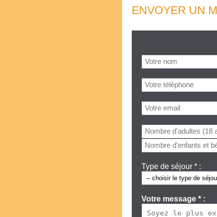
ENVOYER UN M
Type de séjour * :
Votre message * :