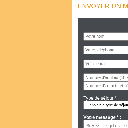
ENVOYER UN M
Type de séjour * :
Votre message * :