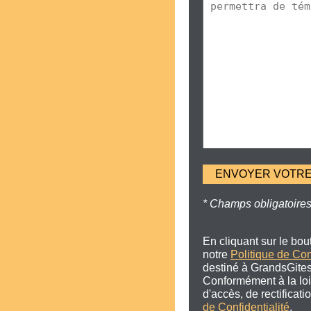
* Champs obligatoire
En cliquant sur le bo
notre
Politique de Con
destiné à GrandsGites
Conformément à la loi 
d'accès, de rectificat
de Confidentialité
.