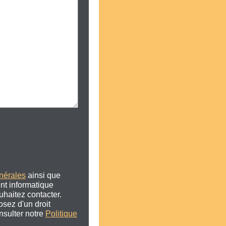
nérales
ainsi que
ent informatique
haitez contacter.
osez d'un droit
onsulter notre
Politique