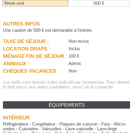
Week-end
500 €
AUTRES INFOS
Une caution de 500 € est demandée à l'entrée.
TAXE DE SÉJOUR :
Non inclus
LOCATION DRAPS :
Inclus
MÉNAGE FIN DE SÉJOUR :
100 €
ANIMAUX :
Admis
CHÈQUES VACANCES :
Non
Les tarifs sont donnés à titre indicatif par l'annonceur. Pour obtenir
le tarif précis aux dates souhaitées, merci de le contacter.
ÉQUIPEMENTS
INTÉRIEUR
Réfrigérateur - Congélateur - Plaques de cuisson - Four - Micro-
ondes - Cuisinière - Vaisselles - Lave-vaisselle - Lave-linge