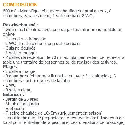
COMPOSITION
600 m² - Magnifique gîte avec chauffage central au gaz, 8
chambres, 3 salles d'eau, 1 salle de bain, 2 WC.
Rez-de-chaussé :
- Grand hall d'entrée avec une cage d'escalier monumentale en
chêne
- Plafond à la française
- 1 WC, 1 salle d'eau et une salle de bain
- Cuisine équipée
- 1 salle à manger
- 2 salles de réception de 70 m² au total permettant de recevoir à
table une trentaine de personnes ou de réaliser des activités.
Etages :
- 1 salle à manger
- 8 chambres (chambres lit double ou avec 2 lits simples), 3
chambres sont pourvues de lavabo
- 1 WC
- 3 salles d'eau
Extérieur :
- Jardin de 25 ares
- Meubles de jardin
- Barbecue
- Piscine chauffée de 10x5m (uniquement en saison)
- Local technique (le propriétaire se réserve le droit d'accès à ce
local pour l'entretien de la piscine et des opérations de brassage)