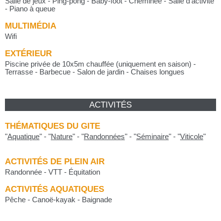
Salle de jeux - Ping-pong - Baby-foot - Cheminée - Salle d'activité
- Piano à queue
MULTIMÉDIA
Wifi
EXTÉRIEUR
Piscine privée de 10x5m chauffée (uniquement en saison) -
Terrasse - Barbecue - Salon de jardin - Chaises longues
ACTIVITÉS
THÉMATIQUES DU GITE
"
Aquatique
"
-
"
Nature
"
-
"
Randonnées
"
-
"
Séminaire
"
-
"
Viticole
"
ACTIVITÉS DE PLEIN AIR
Randonnée - VTT - Équitation
ACTIVITÉS AQUATIQUES
Pêche - Canoë-kayak - Baignade