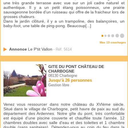
une très grande terrasse avec vue sur un joli cadre naturel et
authentique. Il y a un petit étang poissonneux, une prairie
sauvageonne bordée d'un ruisseau qui offre de la fraicheur lors de
grosses chaleurs.
Dans le jardin clôturé, il y a un trampoline, des balançoires, un
baby-foot, une table de ping-pong. Beaucoup[...]
Max 13 couchages
Annonce
Le P'tit Vallon
- Réf. 5614
GITE DU PONT CHÂTEAU DE
CHARBOGNE
08130 Charbogne
Jusqu'à 26 personnes
Gestion libre
Venez vous ressourcer dans notre château du XVIème siècle.
Situé dans le village de Charbogne, petit havre de paix au sud du
département des Ardennes. Notre gîte du pont, très confortable
est équipé d'une piscine couverte et chauffée toute l'année. 12
chambres doubles avec salle d'eau et des toilettes et 1 chambre
double (sans sanitaires). Détendez-vous au coin du feu dans la