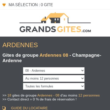
Panneau de gestion des cookies
MA SÉLECTION : 0 GITE
ARDENNES
Gites de groupe
Ardennes 08
- Champagne-
Ardenne
>>
18
gites de groupe
Ardennes - 08
d'au moins
12 personnes
>> Contact direct = 0 % de frais de réservation !
GUIDE DU LOCATAIRE