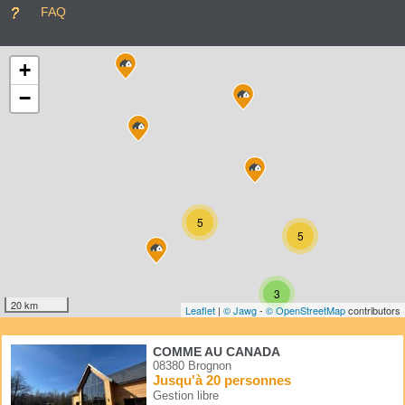
FAQ
+
−
5
5
3
20 km
Leaflet
|
© Jawg
-
© OpenStreetMap
contributors
COMME AU CANADA
08380 Brognon
Jusqu'à 20 personnes
Gestion libre