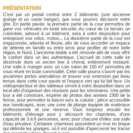
PRÉSENTATION
C’est par un portail central entre 2 bâtiments (une ancienne
grange et un vaste hangar), que vous pourrez découvrir notre
gîte. En partie pavée, la première partie de la cour permettra de
garer vos véhicules en toute sécurité. Au cœur de ce terrain, un
colombier, adossé à un bâtiment, sera à votre disposition pour
entreposer vos vélos, motos... La deuxième partie de la cour est
engazonnée, arborée et fleurie, afin de vous accorder un espace
de détente en famille ou entre amis pour profiter de notre belle
région, le Nord. L’ancienne étable a été rénovée afin de vous offrir
le confort dans un lieu authentique. L’accueil de cette salle se
dissimule dans un ancien box à cheval, entièrement restauré.
Une salle à manger avec un coin salon de 100 m² permettra de
vous réunir en toute convivialité. Cette salle pourra s’ouvrir par les
anciennes portes animalières et trouver son extension par beau
temps dans cette cour pavée et l’espace vert qui lui fait face. Un
vidéoprojecteur et des tableaux seront à votre disposition dans un
local afin d’organiser des réunions pour les séminaires. Une petite
tour a été construire, inspirée de photos des années 1900 de la
ferme, pour permettre la liaison vers la cuisine ; pièce accessible
aux handicapés, avec une zone de plonge équipée de matériaux
professionnels et une réserve. Vous longerez ensuite les
bâtiments d’élevage pour y découvrir les chambres, d’une
capacité de 3 à 6 personnes, avec pour chacune d’elles une salle
d’eau privative. Certaines chambres possèdent un mur en brique
qui délimite les granges, où il est possible d’apercevoir les traces