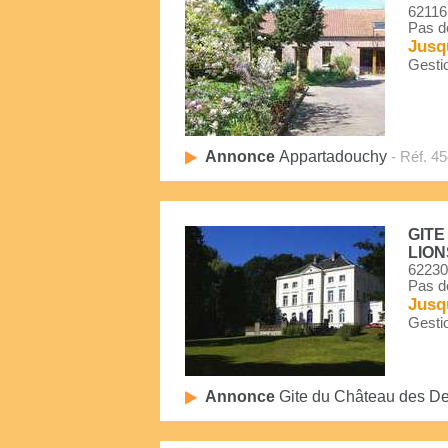
62116
Pas d
Jusq
Gestio
Annonce
Appartadouchy
- Réf. 4
GITE
LION
62230
Pas d
Jusq
Gestio
Annonce
Gite du Château des D