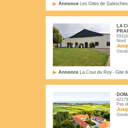
Annonce
Les Gites de Salesches
LA C
PRAI
59116
Nord
Jusq
Gestio
Annonce
La Cour du Roy - Gite d
DOM
62179
Pas d
Jusq
Gestio