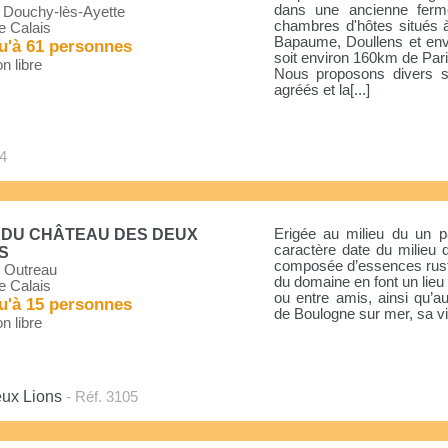
dans une ancienne ferme
 Douchy-lès-Ayette
chambres d'hôtes situés 
e Calais
Bapaume, Doullens et envi
u'à 61 personnes
soit environ 160km de Pari
n libre
Nous proposons divers s
agréés et la[...]
54
 DU CHÂTEAU DES DEUX
Erigée au milieu du un 
caractère date du milieu 
S
composée d’essences rusti
 Outreau
du domaine en font un lieu 
e Calais
ou entre amis, ainsi qu’a
u'à 15 personnes
de Boulogne sur mer, sa vil
n libre
eux Lions
- Réf. 3105