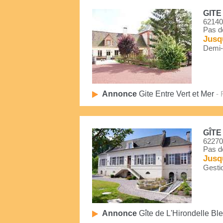
GITE
62140
Pas d
Jusq
Demi-P
Annonce
Gite Entre Vert et Mer
- 
GÎTE
62270
Pas d
Jusq
Gestio
Annonce
Gîte de L'Hirondelle Bl