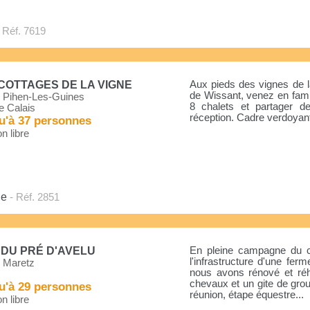
 Réf. 7619
COTTAGES DE LA VIGNE
Aux pieds des vignes de l
de Wissant, venez en fami
 Pihen-Les-Guines
8 chalets et partager 
e Calais
réception. Cadre verdoyant
u'à 37 personnes
n libre
ne
- Réf. 2851
 DU PRÉ D'AVELU
En pleine campagne du ca
l'infrastructure d'une ferm
 Maretz
nous avons rénové et réh
chevaux et un gite de grou
u'à 29 personnes
réunion, étape équestre...
n libre