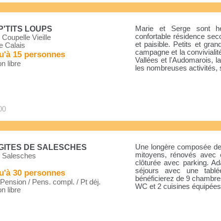
P'TITS LOUPS
Marie et Serge sont he
confortable résidence sec
Coupelle Vieille
et paisible. Petits et gran
e Calais
campagne et la convivialité
u'à 15 personnes
Vallées et l'Audomarois, 
n libre
les nombreuses activités, si
00
GITES DE SALESCHES
Une longère composée de d
mitoyens, rénovés avec 
 Salesches
clôturée avec parking. A
séjours avec une tabl
u'à 30 personnes
bénéficierez de 9 chambre
ension / Pens. compl. / Pt déj.
WC et 2 cuisines équipées
n libre