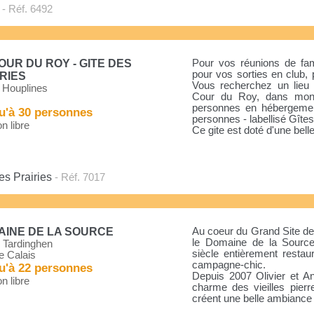
- Réf. 6492
OUR DU ROY - GITE DES
Pour vos réunions de fami
pour vos sorties en club, 
RIES
Vous recherchez un lieu c
 Houplines
Cour du Roy, dans mon 
personnes en hébergement
u'à 30 personnes
personnes - labellisé Gîte
n libre
Ce gite est doté d'une belle[
es Prairies
- Réf. 7017
AINE DE LA SOURCE
Au coeur du Grand Site de
le Domaine de la Source
 Tardinghen
siècle entièrement restau
e Calais
campagne-chic.
u'à 22 personnes
Depuis 2007 Olivier et An
n libre
charme des vieilles pierr
créent une belle ambiance 