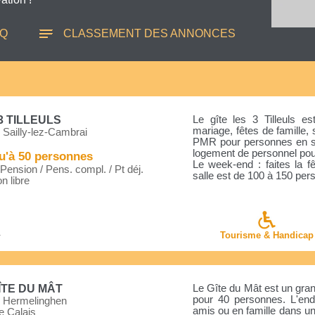
AQ
CLASSEMENT DES ANNONCES
3 TILLEULS
Le gîte les 3 Tilleuls e
mariage, fêtes de famille, 
 Sailly-lez-Cambrai
PMR pour personnes en sit
logement de personnel pour
u'à 50 personnes
Le week-end : faites la f
ension / Pens. compl. / Pt déj.
salle est de 100 à 150 pers
n libre
4
Tourisme & Handicap
ÎTE DU MÂT
Le Gîte du Mât est un grand
pour 40 personnes. L'endr
 Hermelinghen
amis ou en famille dans un
e Calais