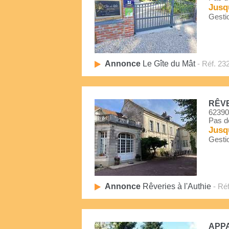
Jusq
Gestio
Annonce
Le Gîte du Mât
- Réf. 23
RÊVE
62390
Pas d
Jusq
Gestio
Annonce
Rêveries à l'Authie
- Réf
APP