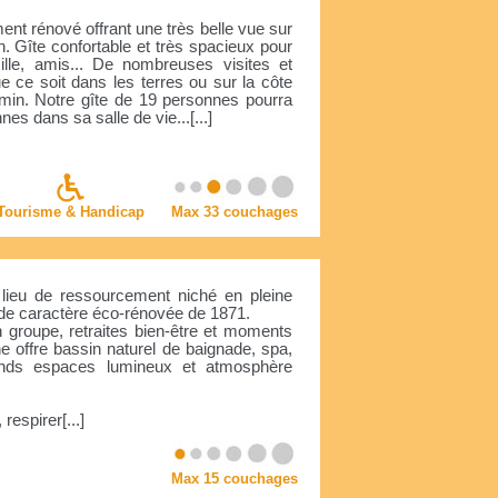
ent rénové offrant une très belle vue sur
n. Gîte confortable et très spacieux pour
lle, amis... De nombreuses visites et
ue ce soit dans les terres ou sur la côte
 min. Notre gîte de 19 personnes pourra
nes dans sa salle de vie...[...]
Tourisme & Handicap
Max 33 couchages
 lieu de ressourcement niché en pleine
de caractère éco-rénovée de 1871.
 groupe, retraites bien-être et moments
e offre bassin naturel de baignade, spa,
ands espaces lumineux et atmosphère
 respirer[...]
Max 15 couchages