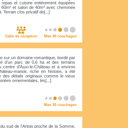
 repas et cuisine entièrement équipées
de 60m² et salon de 40m² avec cheminée
Terrain clos privatif de[...]
Salle de réception
Max 40 couchages
itue sur un domaine romantique, bordé par
uré d’un parc de 0,6 ha et des terrains
 centre d’Auxi-le-Château et à environ
teau-manoir, riche en histoire, a été
te des détails originaux comme le vieux
inées ornementales, les[...]
Max 30 couchages
e du sud de l'Artois proche de la Somme,