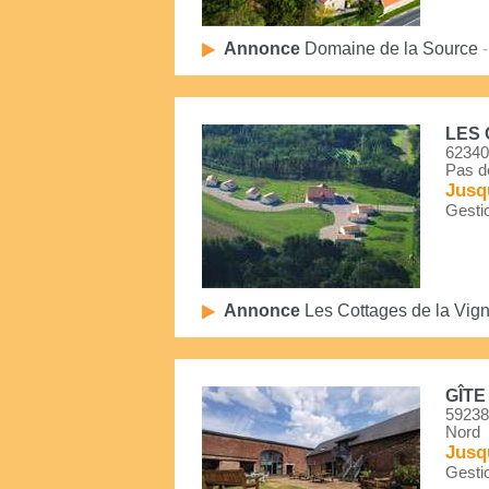
Annonce
Domaine de la Source
-
LES 
62340
Pas d
Jusq
Gestio
Annonce
Les Cottages de la Vig
GÎTE
59238
Nord
Jusq
Gestio