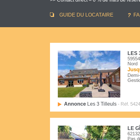
GUIDE DU LOCATAIRE
F
LES 
59554
Nord
Jusq
Demi-P
Gestio
Annonce
Les 3 Tilleuls
- Réf. 542
LE G
62132
Pas d