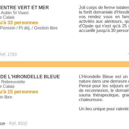
 ENTRE VERT ET MER
Joli corps de ferme totalem
la forêt domaniale d'Hesdi
 Aubin St Vaast
vos rendez vous en fami
e Calais
activités aux alentours, q
u'à 33 personnes
d'Opale qui n'est qu'à 25
ension / Pt déj. / Gestion libre
accueillir jusqu'à 30 person
Réf. 1783
 DE L'HIRONDELLE BLEUE
L’Hirondelle Bleue est un
nature dans une demeure 
 Rebreuviette
Pensé pour les séjours en
e Calais
de reconnexion, le domain
u'à 15 personnes
sauna thérapeutique, gr
n libre
chaleureuse.
Un lieu unique pour ralentir,
eue
- Réf. 6502