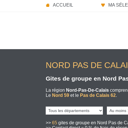
Panneau de gestion des cookies
ACCUEIL
MA SÉLEC
NORD PAS DE CALA
Gites de groupe en Nord Pas
La région
Nord-Pas-De-Calais
comprend
Le
Nord 59
et le
Pas de Calais 62
.
>>
65
gites de groupe en Nord Pas de C
>> Contact direct = 0 % de frais de réserv