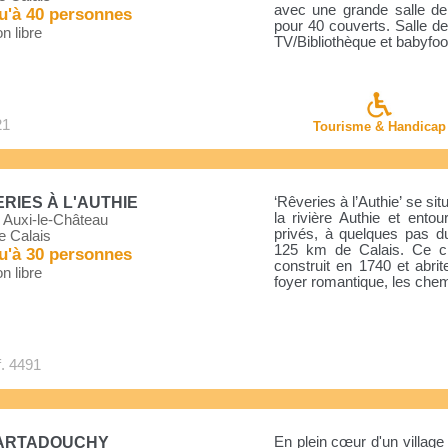
avec une grande salle de
u'à 40 personnes
pour 40 couverts. Salle 
n libre
TV/Bibliothèque et babyfoot. 
21
Tourisme & Handicap
RIES À L'AUTHIE
‘Rêveries à l’Authie’ se s
la rivière Authie et ento
 Auxi-le-Château
privés, à quelques pas du
e Calais
125 km de Calais. Ce châ
u'à 30 personnes
construit en 1740 et abri
n libre
foyer romantique, les chem
. 4491
ARTADOUCHY
En plein cœur d'un villag