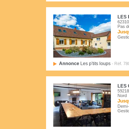
LES 
62310 
Pas d
Jusq
Gestio
Annonce
Les p'tits loups
- Réf. 78
LES 
59218
Nord
Jusq
Demi-P
Gestio