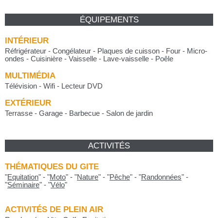
ÉQUIPEMENTS
INTÉRIEUR
Réfrigérateur - Congélateur - Plaques de cuisson - Four - Micro-
ondes - Cuisinière - Vaisselle - Lave-vaisselle - Poêle
MULTIMÉDIA
Télévision - Wifi - Lecteur DVD
EXTÉRIEUR
Terrasse - Garage - Barbecue - Salon de jardin
ACTIVITÉS
THÉMATIQUES DU GITE
"
Equitation
"
-
"
Moto
"
-
"
Nature
"
-
"
Pêche
"
-
"
Randonnées
"
-
"
Séminaire
"
-
"
Vélo
"
ACTIVITÉS DE PLEIN AIR