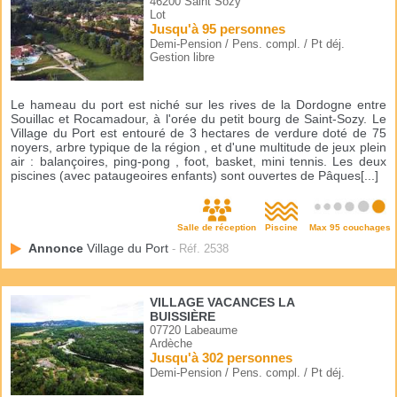
46200 Saint Sozy
Lot
Jusqu'à 95 personnes
Demi-Pension / Pens. compl. / Pt déj.
Gestion libre
Le hameau du port est niché sur les rives de la Dordogne entre
Souillac et Rocamadour, à l'orée du petit bourg de Saint-Sozy. Le
Village du Port est entouré de 3 hectares de verdure doté de 75
noyers, arbre typique de la région , et d'une multitude de jeux plein
air : balançoires, ping-pong , foot, basket, mini tennis. Les deux
piscines (avec pataugeoires enfants) sont ouvertes de Pâques[...]
Salle de réception
Piscine
Max 95 couchages
Annonce
Village du Port
- Réf. 2538
VILLAGE VACANCES LA
BUISSIÈRE
07720 Labeaume
Ardèche
Jusqu'à 302 personnes
Demi-Pension / Pens. compl. / Pt déj.