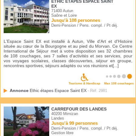
ETHIC ÉTAPES ESPACE SAINT
EX
71400 Autun
Saône et Loire
Jusqu'à 108 personnes
Demi-Pension / Pens. compl. / Pt déj.
L'Espace Saint EX est installé à Autun, Ville d'Art et d'Histoire
située au cœur de la Bourgogne et au pied du Morvan. Ce Centre
International de Séjour met à votre disposition ses 32 chambres
de 108 couchages, ses 7 salles d'activités et ses services, pour
vos voyages scolaires, classes découvertes, séjour en groupe,
rencontres sportives, séjours adaptés ou vos réunions et[...]
Tourisme & Handicap
Max 108 couchages
Annonce
Ethic étapes Espace Saint EX
- Réf. 2981
CARREFOUR DES LANDES
40200 Mimizan
Landes
Jusqu'à 99 personnes
Demi-Pension / Pens. compl. / Pt déj.
Gestion libre