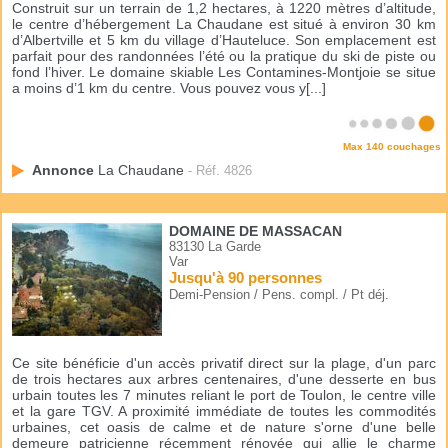
Construit sur un terrain de 1,2 hectares, à 1220 mètres d’altitude,
le centre d’hébergement La Chaudane est situé à environ 30 km
d’Albertville et 5 km du village d’Hauteluce. Son emplacement est
parfait pour des randonnées l’été ou la pratique du ski de piste ou
fond l’hiver. Le domaine skiable Les Contamines-Montjoie se situe
a moins d’1 km du centre. Vous pouvez vous y[...]
Max 140 couchages
Annonce
La Chaudane
- Réf. 4826
DOMAINE DE MASSACAN
83130 La Garde
Var
Jusqu'à 90 personnes
Demi-Pension / Pens. compl. / Pt déj.
Ce site bénéficie d'un accès privatif direct sur la plage, d'un parc
de trois hectares aux arbres centenaires, d'une desserte en bus
urbain toutes les 7 minutes reliant le port de Toulon, le centre ville
et la gare TGV. A proximité immédiate de toutes les commodités
urbaines, cet oasis de calme et de nature s'orne d'une belle
demeure patricienne récemment rénovée qui allie le charme