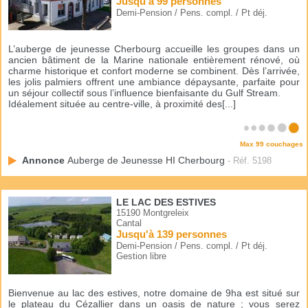
Jusqu'à 99 personnes
Demi-Pension / Pens. compl. / Pt déj.
L’auberge de jeunesse Cherbourg accueille les groupes dans un
ancien bâtiment de la Marine nationale entièrement rénové, où
charme historique et confort moderne se combinent. Dès l’arrivée,
les jolis palmiers offrent une ambiance dépaysante, parfaite pour
un séjour collectif sous l’influence bienfaisante du Gulf Stream.
Idéalement située au centre-ville, à proximité des[...]
Max 99 couchages
Annonce
Auberge de Jeunesse HI Cherbourg
- Réf. 5198
LE LAC DES ESTIVES
15190 Montgreleix
Cantal
Jusqu'à 139 personnes
Demi-Pension / Pens. compl. / Pt déj.
Gestion libre
Bienvenue au lac des estives, notre domaine de 9ha est situé sur
le plateau du Cézallier dans un oasis de nature ; vous serez