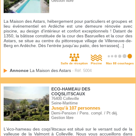
Gestion libre
La Maison des Astars, hébergement pour particuliers et groupes et
lieu événementiel en Ardèche est une demeure rénovée avec
piscine, au design d'intérieur et confort exceptionnels ! Datant de
1350, la bâtisse constituée de la cour des Basruelles et la cour des
Astars, se situe au centre du pittoresque village de Villeneuve-de-
Berg en Ardèche. Dès l'entrée jusqu'au patio, des terrasses[...]
Salle de réception
Piscine
Max 88 couchages
Annonce
La Maison des Astars
- Réf. 5004
ECO-HAMEAU DES
COQSLITSCAUX
76400 Colleville
Seine-Maritime
Jusqu'à 107 personnes
Demi-Pension / Pens. compl. / Pt déj.
Gestion libre
L'éco-hameau des coqs'litscaux est situé sur le versant sud de la
valleuse de la Valmont à Colleville. Nous vous accueillons dans