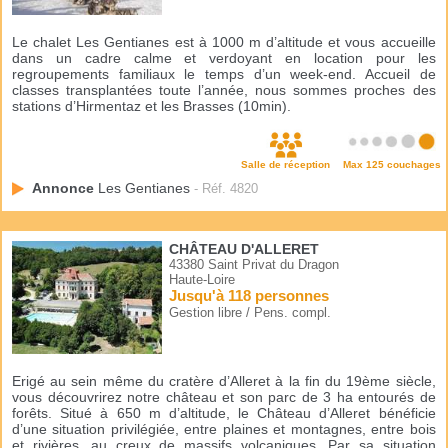
Le chalet Les Gentianes est à 1000 m d’altitude et vous accueille
dans un cadre calme et verdoyant en location pour les
regroupements familiaux le temps d’un week-end. Accueil de
classes transplantées toute l’année, nous sommes proches des
stations d’Hirmentaz et les Brasses (10min).
Salle de réception
Max 125 couchages
Annonce
Les Gentianes
- Réf. 4820
CHÂTEAU D'ALLERET
43380 Saint Privat du Dragon
Haute-Loire
Jusqu'à 118 personnes
Gestion libre / Pens. compl.
Erigé au sein même du cratère d’Alleret à la fin du 19ème siècle,
vous découvrirez notre château et son parc de 3 ha entourés de
forêts. Situé à 650 m d’altitude, le Château d’Alleret bénéficie
d’une situation privilégiée, entre plaines et montagnes, entre bois
et rivières, au creux de massifs volcaniques. Par sa situation