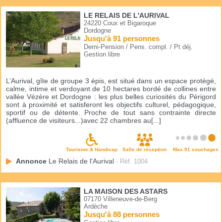
LE RELAIS DE L'AURIVAL
24220 Coux et Bigaroque
Dordogne
Jusqu'à 91 personnes
Demi-Pension / Pens. compl. / Pt déj.
Gestion libre
L’Aurival, gîte de groupe 3 épis, est situé dans un espace protégé,
calme, intime et verdoyant de 10 hectares bordé de collines entre
vallée Vézère et Dordogne : les plus belles curiosités du Périgord
sont à proximité et satisferont les objectifs culturel, pédagogique,
sportif ou de détente. Proche de tout sans contrainte directe
(affluence de visiteurs...)avec 22 chambres au[...]
Tourisme & Handicap
Salle de réception
Max 91 couchages
Annonce
Le Relais de l'Aurival
- Réf. 1004
LA MAISON DES ASTARS
07170 Villeneuve-de-Berg
Ardèche
Jusqu'à 88 personnes