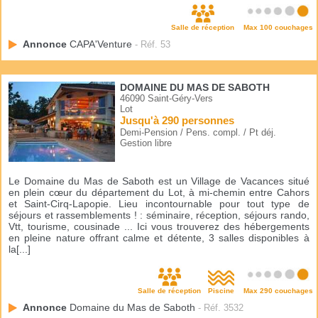
Salle de réception
Max 100 couchages
Annonce
CAPA'Venture
- Réf. 53
DOMAINE DU MAS DE SABOTH
46090 Saint-Géry-Vers
Lot
Jusqu'à 290 personnes
Demi-Pension / Pens. compl. / Pt déj.
Gestion libre
Le Domaine du Mas de Saboth est un Village de Vacances situé
en plein cœur du département du Lot, à mi-chemin entre Cahors
et Saint-Cirq-Lapopie. Lieu incontournable pour tout type de
séjours et rassemblements ! : séminaire, réception, séjours rando,
Vtt, tourisme, cousinade ... Ici vous trouverez des hébergements
en pleine nature offrant calme et détente, 3 salles disponibles à
la[...]
Salle de réception
Piscine
Max 290 couchages
Annonce
Domaine du Mas de Saboth
- Réf. 3532