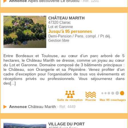
Annonce
Alpes découverte Le Brudou
- Réf. 1201
CHÂTEAU MARITH
47320 Clairac
Lot et Garonne
Jusqu'à 95 personnes
Demi-Pension / Pens. compl. / Pt déj.
Gestion libre
Entre Bordeaux et Toulouse, au cœur d’un parc arboré de 5
hectares, le Château Marith se dresse, comme un joyau au cœur
du Lot et Garonne. Domaine composé de 3 bâtiments principaux :
le Château, son Orangerie et sa Pépinière. Venez profiter d’un
cadre d’exception pour l’organisation de tous vos événements et
réceptions privés ou professionnels. Vous séjournerez dans
des[...]
Salle de réception
Piscine
Max 95 couchages
Annonce
Château Marith
- Réf. 4449
VILLAGE DU PORT