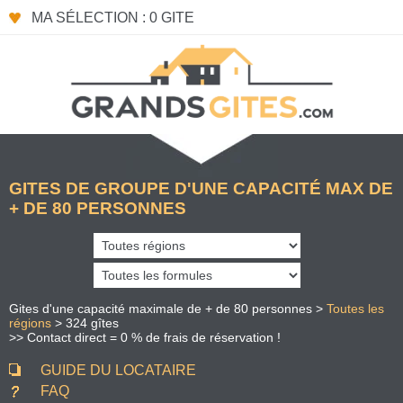
Panneau de gestion des cookies
MA SÉLECTION : 0 GITE
GITES DE GROUPE D'UNE CAPACITÉ MAX DE
+ DE 80 PERSONNES
Gites d'une capacité maximale de + de 80 personnes >
Toutes les
régions
> 324 gîtes
>> Contact direct = 0 % de frais de réservation !
GUIDE DU LOCATAIRE
FAQ