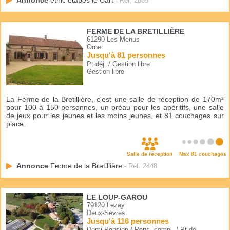
Annonce
éthic étapes le Cart
- Réf. 2805
FERME DE LA BRETILLIÈRE
61290 Les Menus
Orne
Jusqu'à 81 personnes
Pt déj. / Gestion libre
Gestion libre
La Ferme de la Bretillière, c'est une salle de réception de 170m²
pour 100 à 150 personnes, un préau pour les apéritifs, une salle
de jeux pour les jeunes et les moins jeunes, et 81 couchages sur
place.
Salle de réception
Max 81 couchages
Annonce
Ferme de la Bretillière
- Réf. 2448
LE LOUP-GAROU
79120 Lezay
Deux-Sèvres
Jusqu'à 116 personnes
Demi-Pension / Pens. compl. / Pt déj.