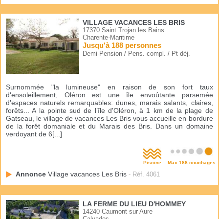
VILLAGE VACANCES LES BRIS
17370 Saint Trojan les Bains
Charente-Maritime
Jusqu'à 188 personnes
Demi-Pension / Pens. compl. / Pt déj.
Surnommée "la lumineuse" en raison de son fort taux
d'ensoleillement, Oléron est une île envoûtante parsemée
d'espaces naturels remarquables: dunes, marais salants, claires,
forêts... A la pointe sud de l’île d'Oléron, à 1 km de la plage de
Gatseau, le village de vacances Les Bris vous accueille en bordure
de la forêt domaniale et du Marais des Bris. Dans un domaine
verdoyant de 6[...]
Piscine
Max 188 couchages
Annonce
Village vacances Les Bris
- Réf. 4061
LA FERME DU LIEU D'HOMMEY
14240 Caumont sur Aure
Calvados