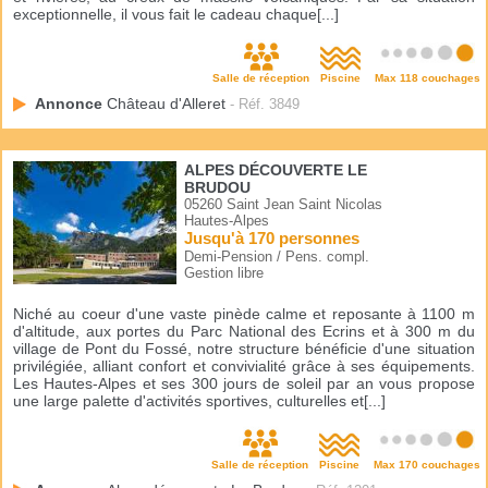
exceptionnelle, il vous fait le cadeau chaque[...]
Salle de réception
Piscine
Max 118 couchages
Annonce
Château d'Alleret
- Réf. 3849
ALPES DÉCOUVERTE LE
BRUDOU
05260 Saint Jean Saint Nicolas
Hautes-Alpes
Jusqu'à 170 personnes
Demi-Pension / Pens. compl.
Gestion libre
Niché au coeur d'une vaste pinède calme et reposante à 1100 m
d'altitude, aux portes du Parc National des Ecrins et à 300 m du
village de Pont du Fossé, notre structure bénéficie d'une situation
privilégiée, alliant confort et convivialité grâce à ses équipements.
Les Hautes-Alpes et ses 300 jours de soleil par an vous propose
une large palette d'activités sportives, culturelles et[...]
Salle de réception
Piscine
Max 170 couchages