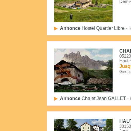
Demi-P
Annonce
Hostel Quartier Libre
- R
CHA
05220
Haute
Jusq
Gestio
Annonce
Chalet Jean GALLET
- 
HAUT
39150