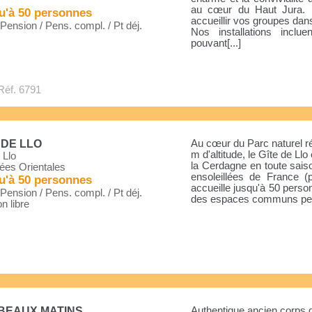
au cœur du Haut Jura. 
u'à 50 personnes
accueillir vos groupes dan
ension / Pens. compl. / Pt déj.
Nos installations inclu
pouvant[...]
Réf. 6791
 DE LLO
Au cœur du Parc naturel r
m d'altitude, le Gîte de Ll
 Llo
la Cerdagne en toute saiso
ées Orientales
ensoleillées de France (p
u'à 50 personnes
accueille jusqu'à 50 pers
ension / Pens. compl. / Pt déj.
des espaces communs pensé
n libre
BEAUX MATINS
Authentique ancien corps 