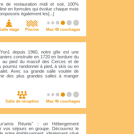
e de restauration midi et soir, 100%
iné en formules qui évolue chaque mois
roposons également les[...]
Salle stage
Piscine
Max 48 couchages
LYon1 depuis 1960, notre gîte est une
niers construite en 1720 en bordure du
s, au pied du massif des Cerces et de
us pourrez randonner à pied, à skis ou en
halet. Avec sa grande salle voutée de
 une des plus grandes salles à manger
Salle de réception
Max 46 couchages
ur'amis Réunis" : un Hébergement
ur vos séjours en groupe. Découvrez le
de notre établissement, idéalement situé