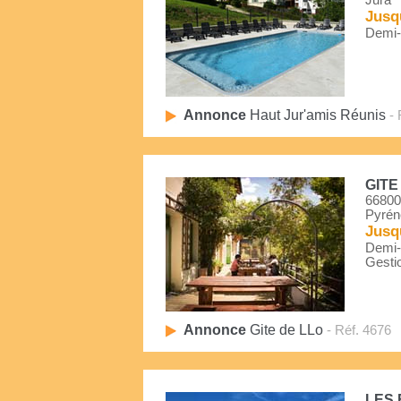
Jura
Jusq
Demi-P
Annonce
Haut Jur'amis Réunis
- 
GITE
66800
Pyrén
Jusq
Demi-P
Gestio
Annonce
Gite de LLo
- Réf. 4676
LES 