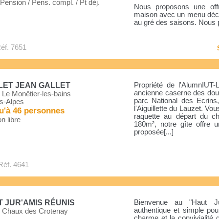
ension / Pens. compl. / Pt déj.
Nous proposons une offr
maison avec un menu décl
au gré des saisons. Nous p
éf. 7651
LET JEAN GALLET
Propriété de l'AlumnIUT-
ancienne caserne des doua
 Le Monêtier-les-bains
parc National des Ecrin
s-Alpes
l'Aiguillette du Lauzet. Vo
u'à 46 personnes
raquette au départ du c
n libre
180m², notre gîte offre
proposée[...]
Réf. 4641
 JUR'AMIS RÉUNIS
Bienvenue au "Haut J
authentique et simple po
 Chaux des Crotenay
charme et la convivialité 