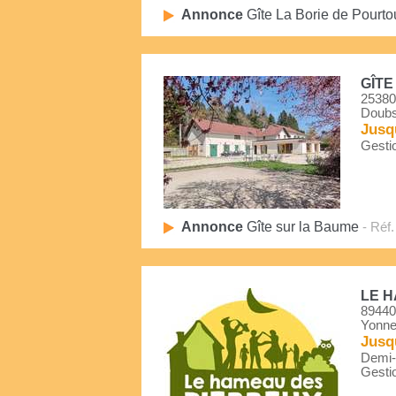
Annonce
Gîte La Borie de Pourto
GÎTE
25380
Doub
Jusq
Gestio
Annonce
Gîte sur la Baume
- Réf.
LE 
89440
Yonn
Jusq
Demi-P
Gestio