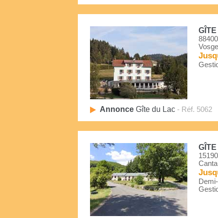
GÎTE
88400
Vosg
Jusq
Gestio
Annonce
Gîte du Lac
- Réf. 5062
GÎTE
15190
Canta
Jusq
Demi-P
Gestio