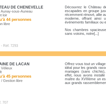
TEAU DE CHENEVELLE
Découvrez le Château de
escapades en groupe jusq
 Aunay-sous-Auneau
récemment rénové, allie ave
t loir
moderne, offrant ainsi 
u'à 44 personnes
événements familiaux ou e
n libre
Nos chambres spacieuses 
sans voisins, notre[...]
- Réf. 7293
AINE DE LACAN
Offrez-vous tout un village e
idéal pour les grands ras
 Vélieux
mariages (sans chichis),
t
effet, nous avons instal
u'à 45 personnes
maître du XVIIIème un es
. / Gestion libre
aux grands rassemblements d
. 707