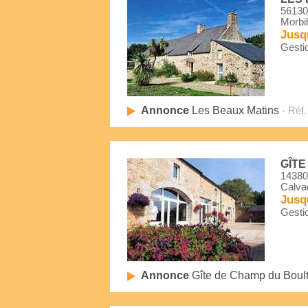
56130
Morbi
Jusq
Gestio
Annonce
Les Beaux Matins
- Réf.
GÎTE
14380
Calva
Jusq
Gestio
Annonce
Gîte de Champ du Boul