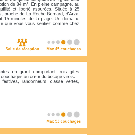
ption de 84 m². En pleine campagne, au
illité et liberté assurées. Située à 25
, proche de La Roche-Bernard, d'Arzal
nt 15 minutes de la plage. Un domaine
 pour que vous vous sentiez comme chez
Salle de réception
Max 45 couchages
tes en granit comportant trois gîtes
53 couchages au cœur du bocage virois.
 festives, randonneurs, classe vertes,
Max 53 couchages