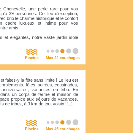
 Chenevelle, une perle rare pour vos
u'à 39 personnes. Ce lieu d'exception,
c brio le charme historique et le confort
un cadre luxueux et intime pour vos
ntre amis.
et élégantes, notre vaste jardin isolé
Piscine
Max 44 couchages
t faites-y la fête sans limite ! Le lieu est
semblements, fêtes, soirées, cousinades,
 anniversaires, vacances en tribu. En
lé dans un corps de ferme et maison de
pace propice aux séjours de vacances,
e tribus, à 3 km de tout voisin ![...]
Piscine
Max 45 couchages