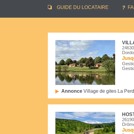
GUIDE DU LOCATAIRE
F
VILL
24630
Dordo
Jusq
Gestio
Gestio
Annonce
Village de gites La Perd
HOST
26190
Drôm
Jusq