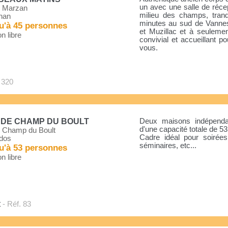
un avec une salle de réce
 Marzan
milieu des champs, tranqu
han
minutes au sud de Vannes
u'à 45 personnes
et Muzillac et à seuleme
n libre
convivial et accueillant
vous.
 320
 DE CHAMP DU BOULT
Deux maisons indépendan
d'une capacité totale de 
 Champ du Boult
Cadre idéal pour soirées
dos
séminaires, etc...
u'à 53 personnes
n libre
t
- Réf. 83