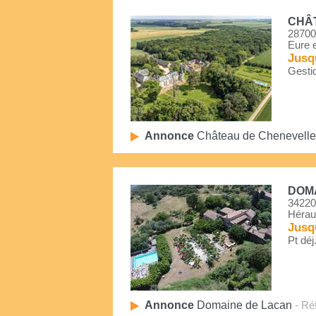
CHÂ
28700
Eure e
Jusq
Gestio
Annonce
Château de Chenevelle
DOM
34220
Héraul
Jusq
Pt déj
Annonce
Domaine de Lacan
- Réf