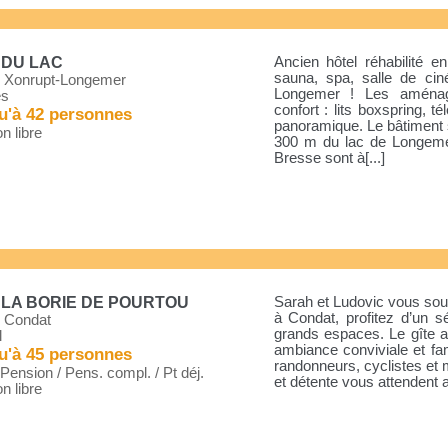
 DU LAC
Ancien hôtel réhabilité
sauna, spa, salle de c
 Xonrupt-Longemer
Longemer ! Les aména
es
confort : lits boxspring, 
u'à 42 personnes
panoramique. Le bâtiment s
n libre
300 m du lac de Longeme
Bresse sont à[...]
 LA BORIE DE POURTOU
Sarah et Ludovic vous sou
à Condat, profitez d’un s
 Condat
grands espaces. Le gîte a
l
ambiance conviviale et fami
u'à 45 personnes
randonneurs, cyclistes et
ension / Pens. compl. / Pt déj.
et détente vous attendent 
n libre