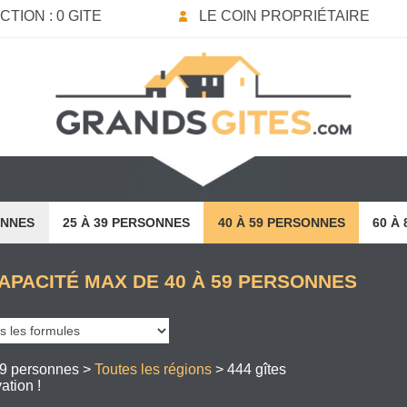
TION : 0 GITE
LE COIN PROPRIÉTAIRE
ONNES
25 À 39 PERSONNES
40 À 59 PERSONNES
60 À
APACITÉ MAX DE 40 À 59 PERSONNES
59 personnes >
Toutes les régions
> 444 gîtes
ation !