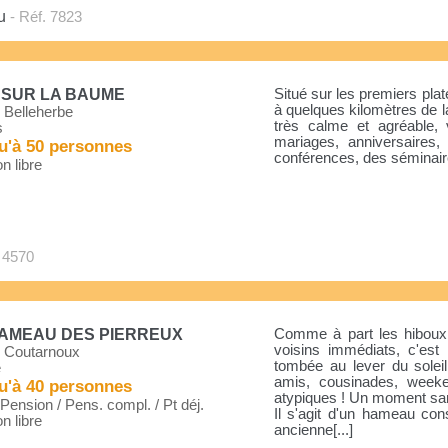
u
- Réf. 7823
 SUR LA BAUME
Situé sur les premiers pla
à quelques kilomètres de l
 Belleherbe
très calme et agréable, 
s
mariages, anniversaires,
u'à 50 personnes
conférences, des séminaire
n libre
 4570
HAMEAU DES PIERREUX
Comme à part les hiboux 
voisins immédiats, c'est 
 Coutarnoux
tombée au lever du soleil
e
amis, cousinades, wee
u'à 40 personnes
atypiques ! Un moment san
ension / Pens. compl. / Pt déj.
Il s'agit d'un hameau cons
n libre
ancienne[...]