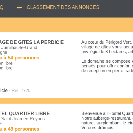
AQ
CLASSEMENT DES ANNONCES
AGE DE GITES LA PERDICIE
Au cœur du Périgord Vert,
village de gîtes vous accu
 Jumilhac-le-Grand
privilégié de 3 hectares, arb
gne
u'à 54 personnes
Le domaine se compose de
n libre
pensés pour offrir confort e
n libre
de réception en pierre tradit
icie
- Réf. 7720
EL QUARTIER LIBRE
Bienvenue à l'Hostel Quarti
Notre auberge-restaurant, o
 Saint-Jean-en-Royans
nature, surplombant le c
e
Vercors drômois.
u'à 48 personnes