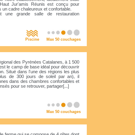
Haut Jur'amis Réunis est conçu pour
s un cadre chaleureux et confortable.
ent une grande salle de restauration
Piscine
Max 50 couchages
égional des Pyrénées Catalanes, à 1 500
o est le camp de base idéal pour découvrir
n. Situé dans l'une des régions les plus
lus de 300 jours de soleil par an), il
onnes dans des chambres confortables et
s pour se retrouver, partager[...]
Max 50 couchages
de ferme qui se compose de 4 gîtes dont